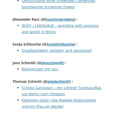
Deutschlands erste Streetfood Convention
beantwortet dringende Fragen
Alexander Racz
(@
kunstnuernberg
) :
BODY / LANGUAGE – wrestling with gestures
and words in Berlin
Sonja Schlusche
(@
SonjaSchlusche
) :
Disadvantaged, isolated, and oppressed
Jens Schmidt
(@
jensschmidt
) :
Wochenstart mit Jazz
Thomas Schmitt
(@
pixelschmitt
) :
Schloss Sanssouci – ein schöner Tagesausflug
von Berlin nach Potsdam
Elefanten-Safari Uda Walawe-Nationalpark
und ein Pfau als Wecker