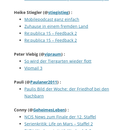
Heike Stiegler
(@
stiegistieg
) :
Mobilepodcast ganz einfach
Zuhause in einem fremden Land
Re:publica 15 – Feedback 2
Re:publica 15 – Feedback 2
Peter Viebig
(@
vipraum
) :
So wird der Tiergarten wieder flott
Vipmail 3
Pauli
(@
Paulaner2011
) :
Paulis Bild der Woche: der Friedhof bei den
Nachbarn
Conny
(@
GeheimesLeben
) :
NCIS News zum Finale der 12. Staffel
Serienkritik: Life on Mars – Staffel 2