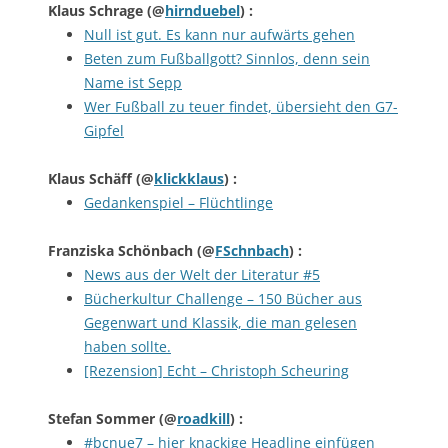
Klaus Schrage
(@
hirnduebel
) :
Null ist gut. Es kann nur aufwärts gehen
Beten zum Fußballgott? Sinnlos, denn sein
Name ist Sepp
Wer Fußball zu teuer findet, übersieht den G7-
Gipfel
Klaus Schäff
(@
klickklaus
) :
Gedankenspiel – Flüchtlinge
Franziska Schönbach
(@
FSchnbach
) :
News aus der Welt der Literatur #5
Bücherkultur Challenge – 150 Bücher aus
Gegenwart und Klassik, die man gelesen
haben sollte.
[Rezension] Echt – Christoph Scheuring
Stefan Sommer
(@
roadkill
) :
#bcnue7 – hier knackige Headline einfügen