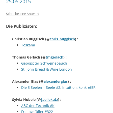
25.05.2015
Schreibe eine Antwort
Die Publizisten:
Christian Buggisch
(@
chris_buggisch
) :
Toskana
Thomas Gerlach
(@
tmgerlach
) :
Gepoppter Schweinebauch
St. John Bread & Wine London
Alexander Glas
(@
alexanderglas
) :
Die 3 Seelen – Seele #2: Intuition, konkretER
Sylvia Hubele
(@
Jaellekatz
) :
ABC der Technik #K
Freitagsfüller #322