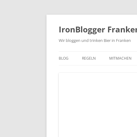
Zum
Inhalt
springen
IronBlogger Franke
Wir bloggen und trinken Bier in Franken
BLOG
REGELN
MITMACHEN