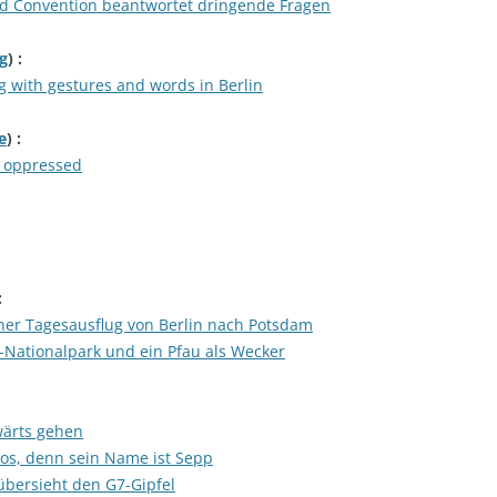
od Convention beantwortet dringende Fragen
g
) :
 with gestures and words in Berlin
e
) :
d oppressed
:
öner Tagesausflug von Berlin nach Potsdam
-Nationalpark und ein Pfau als Wecker
fwärts gehen
los, denn sein Name ist Sepp
 übersieht den G7-Gipfel