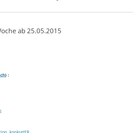
oche ab 25.05.2015
sch
) :
n
:
ition, konkretER