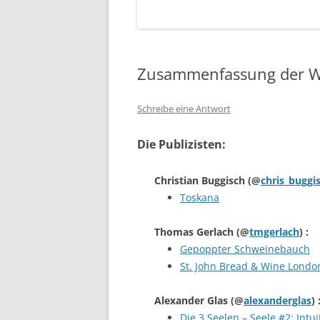
Zusammenfassung der W
Schreibe eine Antwort
Die Publizisten:
Christian Buggisch
(@
chris_buggi
Toskana
Thomas Gerlach
(@
tmgerlach
) :
Gepoppter Schweinebauch
St. John Bread & Wine Londo
Alexander Glas
(@
alexanderglas
) 
Die 3 Seelen – Seele #2: Intu