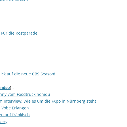
 Für die Rostparade
ick auf die neue CBS Season!
undso
) :
enny vom Foodtruck nonidu
m Interview: Wie es um die FXpo in Nürnberg steht
/ Vobe Erlangen
en auf fränkisch
berg