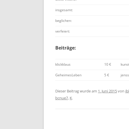
insgesamt:
beglichen:
verfeiert:
Beiträge:
klickklaus
10 €
kuns
GeheimesLeben
5 €
jens
Dieser Beitrag wurde am
1. Juni 2015
von
ib
bcnue7
,
K
.