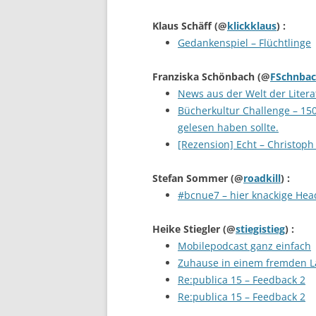
Klaus Schäff
(@
klickklaus
) :
Gedankenspiel – Flüchtlinge
Franziska Schönbach
(@
FSchnba
News aus der Welt der Litera
Bücherkultur Challenge – 15
gelesen haben sollte.
[Rezension] Echt – Christoph
Stefan Sommer
(@
roadkill
) :
#bcnue7 – hier knackige Hea
Heike Stiegler
(@
stiegistieg
) :
Mobilepodcast ganz einfach
Zuhause in einem fremden 
Re:publica 15 – Feedback 2
Re:publica 15 – Feedback 2