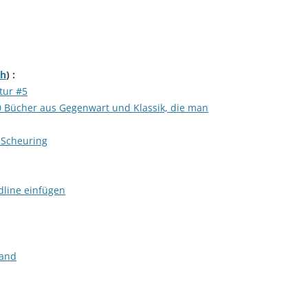
ch
) :
tur #5
0 Bücher aus Gegenwart und Klassik, die man
 Scheuring
dline einfügen
Land