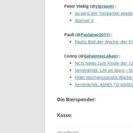
Peter Viebig
(@
vipraum
) :
So wird der Tiergarten wieder
Vipmail 3
Pauli
(@
Paulaner2011
) :
Paulis Bild der Woche: der F
Conny
(@
GeheimesLeben
) :
NCIS News zum Finale der 12.
Serienkritik: Life on Mars – St
FitBit Wochenstatistik Woche
Serienkritik: ASHES TO ASHES 
Die Bierspender:
Kasse:
diese Woche: