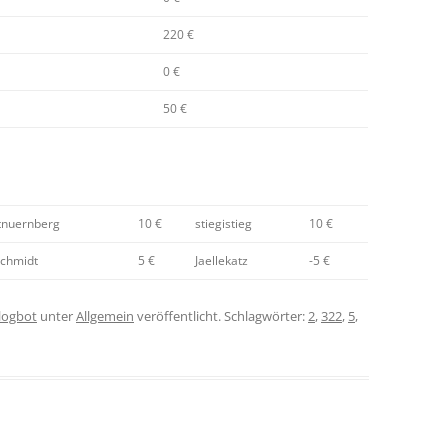
220 €
0 €
50 €
tnuernberg
10 €
stiegistieg
10 €
schmidt
5 €
Jaellekatz
-5 €
logbot
unter
Allgemein
veröffentlicht. Schlagwörter:
2
,
322
,
5
,