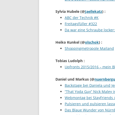
Sylvia Hubele
(@
Jaellekatz
) :
ABC der Technik #K
Freitagsfüller #322
Da war eine Schraube locker:
Heiko Kunkel
(@
olschok
) :
Shoppingmetropole Mailand
Tobias Ludolph
:
Upfronts 2015/2016 – mein Bl
Daniel und Markus
(@
nuernberg
Backstage bei Daniela und J
“That Yoda Guy” Nick Maley i
Webmontag bei StayFriends 
Pulsieren und pulsieren lass
Das Blaue Wunder von Nürn