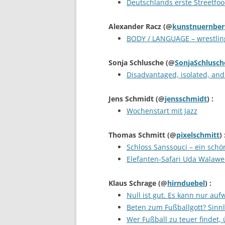
Deutschlands erste Streetfo
Alexander Racz
(@
kunstnuernber
BODY / LANGUAGE – wrestling
Sonja Schlusche
(@
SonjaSchlusch
Disadvantaged, isolated, an
Jens Schmidt
(@
jensschmidt
) :
Wochenstart mit Jazz
Thomas Schmitt
(@
pixelschmitt
) 
Schloss Sanssouci – ein sch
Elefanten-Safari Uda Walawe
Klaus Schrage
(@
hirnduebel
) :
Null ist gut. Es kann nur au
Beten zum Fußballgott? Sinn
Wer Fußball zu teuer findet,