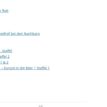
 flott
riedhof bei den Nachbarn
 Staffel
affel 2
 1 & 2
– Zurück in die 80er | Staffel 1
0 €