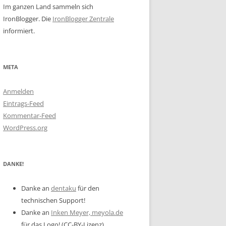
Im ganzen Land sammeln sich
IronBlogger. Die
IronBlogger Zentrale
informiert.
META
Anmelden
Eintrags-Feed
Kommentar-Feed
WordPress.org
DANKE!
Danke an
dentaku
für den
technischen Support!
Danke an
Inken Meyer, meyola.de
für das Logo! (CC-BY-Lizenz)