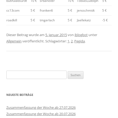
butifulabsurdt
10 €
srbanister
10 €
TobiasLudolph
5 €
cc13com
5 €
franken6
5 €
jensschmidt
5 €
roadkill
5 €
tmgerlach
5 €
Jaellekatz
-5 €
Dieser Beitrag wurde am
5. Januar 2015
von
iblogbot
unter
Allgemein
veröffentlicht. Schlagwörter:
1
,
2
,
Pegida
.
Suchen
nach:
NEUESTE BEITRÄGE
Zusammenfassung der Woche ab 27.07.2026
Zusammenfassung der Woche ab 20.07.2026