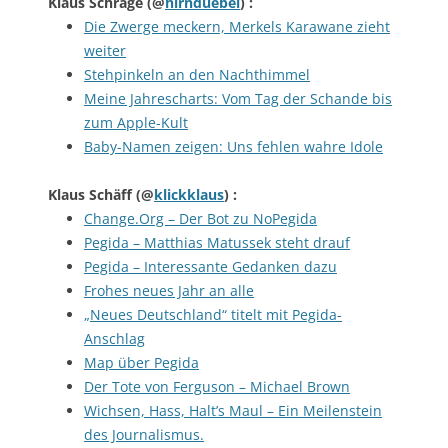
Klaus Schrage
(@
hirnduebel
) :
Die Zwerge meckern, Merkels Karawane zieht
weiter
Stehpinkeln an den Nachthimmel
Meine Jahrescharts: Vom Tag der Schande bis
zum Apple-Kult
Baby-Namen zeigen: Uns fehlen wahre Idole
Klaus Schäff
(@
klickklaus
) :
Change.Org – Der Bot zu NoPegida
Pegida – Matthias Matussek steht drauf
Pegida – Interessante Gedanken dazu
Frohes neues Jahr an alle
„Neues Deutschland“ titelt mit Pegida-
Anschlag
Map über Pegida
Der Tote von Ferguson – Michael Brown
Wichsen, Hass, Halt’s Maul – Ein Meilenstein
des Journalismus.