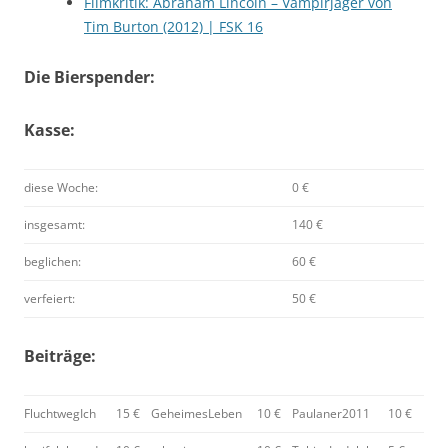
Filmkritik: Abraham Lincoln – Vampirjäger von
Tim Burton (2012) | FSK 16
Die Bierspender:
Kasse:
diese Woche:
0 €
insgesamt:
140 €
beglichen:
60 €
verfeiert:
50 €
Beiträge:
FluchtwegIch
15 €
GeheimesLeben
10 €
Paulaner2011
10 €