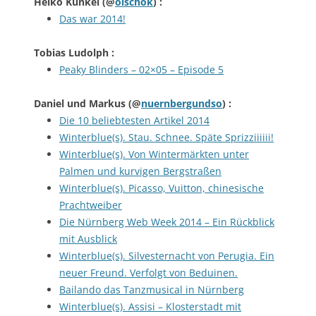
Heiko Kunkel
(@
olschok
) :
Das war 2014!
Tobias Ludolph
:
Peaky Blinders – 02×05 – Episode 5
Daniel und Markus
(@
nuernbergundso
) :
Die 10 beliebtesten Artikel 2014
Winterblue(s). Stau. Schnee. Späte Sprizziiiiii!
Winterblue(s). Von Wintermärkten unter
Palmen und kurvigen Bergstraßen
Winterblue(s). Picasso, Vuitton, chinesische
Prachtweiber
Die Nürnberg Web Week 2014 – Ein Rückblick
mit Ausblick
Winterblue(s). Silvesternacht von Perugia. Ein
neuer Freund. Verfolgt von Beduinen.
Bailando das Tanzmusical in Nürnberg
Winterblue(s). Assisi – Klosterstadt mit