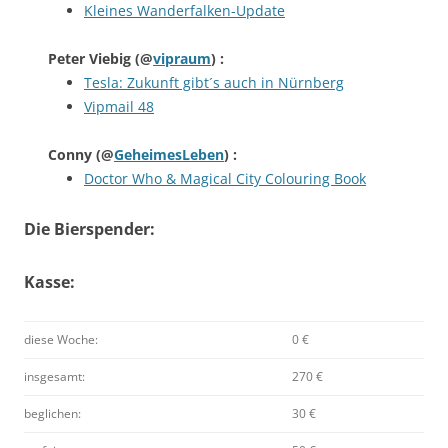
Kleines Wanderfalken-Update
Peter Viebig
(@
vipraum
) :
Tesla: Zukunft gibt´s auch in Nürnberg
Vipmail 48
Conny
(@
GeheimesLeben
) :
Doctor Who & Magical City Colouring Book
Die Bierspender:
Kasse:
diese Woche:
0 €
insgesamt:
270 €
beglichen:
30 €