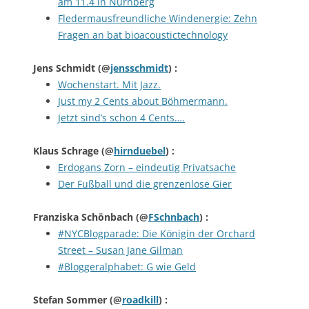
am 11.4 in Nürnberg
Fledermausfreundliche Windenergie: Zehn
Fragen an bat bioacoustictechnology
Jens Schmidt
(@
jensschmidt
) :
Wochenstart. Mit Jazz.
Just my 2 Cents about Böhmermann.
Jetzt sind’s schon 4 Cents….
Klaus Schrage
(@
hirnduebel
) :
Erdogans Zorn – eindeutig Privatsache
Der Fußball und die grenzenlose Gier
Franziska Schönbach
(@
FSchnbach
) :
#NYCBlogparade: Die Königin der Orchard
Street – Susan Jane Gilman
#Bloggeralphabet: G wie Geld
Stefan Sommer
(@
roadkill
) :