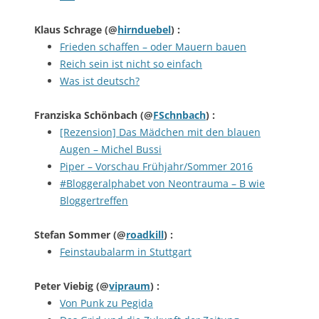
Klaus Schrage
(@
hirnduebel
) :
Frieden schaffen – oder Mauern bauen
Reich sein ist nicht so einfach
Was ist deutsch?
Franziska Schönbach
(@
FSchnbach
) :
[Rezension] Das Mädchen mit den blauen
Augen – Michel Bussi
Piper – Vorschau Frühjahr/Sommer 2016
#Bloggeralphabet von Neontrauma – B wie
Bloggertreffen
Stefan Sommer
(@
roadkill
) :
Feinstaubalarm in Stuttgart
Peter Viebig
(@
vipraum
) :
Von Punk zu Pegida