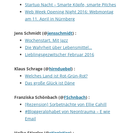
Startup Nacht – Smarte Köpfe, smarte Pitches
Web Week Opening Night 2016: Webmontag
am 11. April in Nürnberg
Jens Schmidt
(@
jensschmidt
) :
Wochenstart. Mit Jazz
Die Wahrheit über Lebensmittel…
Lieblingsgezwitscher Februar 2016
Klaus Schrage
(@
hirnduebel
) :
Welches Land ist Rot-Grün-Rot?
Das große Glück ist Däne
Franziska Schönbach
(@
FSchnbach
) :
[Rezension] Sorbetnächte von Ellie Cahill
#Bloggeralphabet von Neontrauma – E wie
Email
Heike Stiegler
(@
stiegistieg
) :