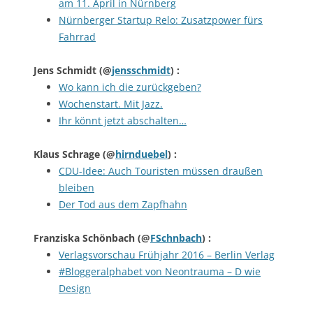
am 11. April in Nürnberg
Nürnberger Startup Relo: Zusatzpower fürs
Fahrrad
Jens Schmidt
(@
jensschmidt
) :
Wo kann ich die zurückgeben?
Wochenstart. Mit Jazz.
Ihr könnt jetzt abschalten…
Klaus Schrage
(@
hirnduebel
) :
CDU-Idee: Auch Touristen müssen draußen
bleiben
Der Tod aus dem Zapfhahn
Franziska Schönbach
(@
FSchnbach
) :
Verlagsvorschau Frühjahr 2016 – Berlin Verlag
#Bloggeralphabet von Neontrauma – D wie
Design