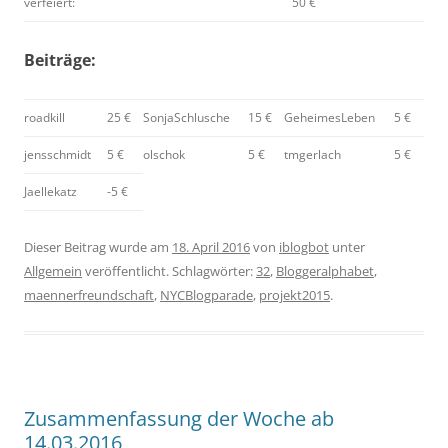
verfeiert:
50 €
Beiträge:
roadkill
25 €
SonjaSchlusche
15 €
GeheimesLeben
5 €
jensschmidt
5 €
olschok
5 €
tmgerlach
5 €
Jaellekatz
-5 €
Dieser Beitrag wurde am
18. April 2016
von
iblogbot
unter
Allgemein
veröffentlicht. Schlagwörter:
32
,
Bloggeralphabet
,
maennerfreundschaft
,
NYCBlogparade
,
projekt2015
.
Zusammenfassung der Woche ab
14.03.2016