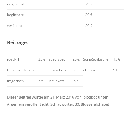
insgesamt:
295 €
beglichen:
30 €
verfeiert:
50 €
Beiträge:
roadkill
25 €
stiegistieg
25 €
SonjaSchlusche
15 €
GeheimesLeben
5 €
jensschmidt
5 €
olschok
5 €
tmgerlach
5 €
Jaellekatz
-5 €
Dieser Beitrag wurde am
21. März 2016
von
iblogbot
unter
Allgemein
veröffentlicht. Schlagwörter:
30
,
Bloggeralphabet
.