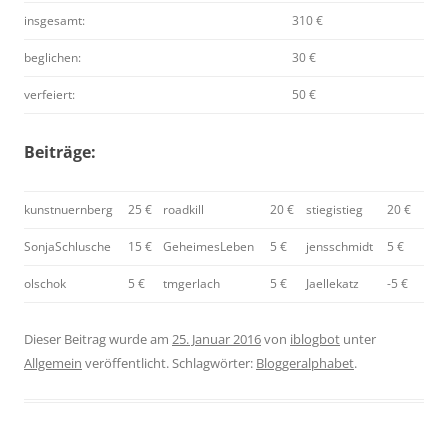
insgesamt:
310 €
beglichen:
30 €
verfeiert:
50 €
Beiträge:
kunstnuernberg
25 €
roadkill
20 €
stiegistieg
20 €
SonjaSchlusche
15 €
GeheimesLeben
5 €
jensschmidt
5 €
olschok
5 €
tmgerlach
5 €
Jaellekatz
-5 €
Dieser Beitrag wurde am
25. Januar 2016
von
iblogbot
unter
Allgemein
veröffentlicht. Schlagwörter:
Bloggeralphabet
.