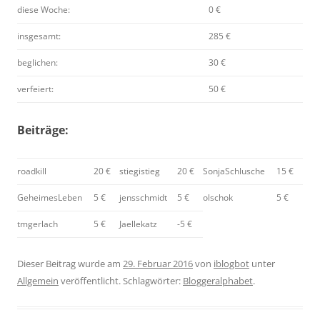
diese Woche:
0 €
insgesamt:
285 €
beglichen:
30 €
verfeiert:
50 €
Beiträge:
roadkill
20 €
stiegistieg
20 €
SonjaSchlusche
15 €
GeheimesLeben
5 €
jensschmidt
5 €
olschok
5 €
tmgerlach
5 €
Jaellekatz
-5 €
Dieser Beitrag wurde am
29. Februar 2016
von
iblogbot
unter
Allgemein
veröffentlicht. Schlagwörter:
Bloggeralphabet
.