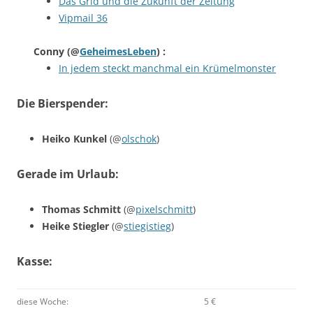
Das Grid und die Zukunft der Zeitung
Vipmail 36
Conny
(@
GeheimesLeben
) :
In jedem steckt manchmal ein Krümelmonster
Die Bierspender:
Heiko Kunkel
(@
olschok
)
Gerade im Urlaub:
Thomas Schmitt
(@
pixelschmitt
)
Heike Stiegler
(@
stiegistieg
)
Kasse:
diese Woche:
5 €