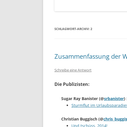
SCHLAGWORT-ARCHIV:
2
Zusammenfassung der W
Schreibe eine Antwort
Die Publizisten:
Sugar Ray Banister
(@
srbanister
) 
Sturmflut im Urlaubsparadie
Christian Buggisch
(@
chris_buggi
Und tschüss, 2014!