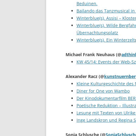
Beduinen.
Bailando das Tanzmusical i
Winterblue(s). Assisi – Klost
Winterblue(s). Wilde Bergfah
Übernachtungsplatz
Winterblue(s). Ein Winterzelt
Michael Frank Neuhaus
(@
adthin
KW 45/14: Events der Web-Sz
Alexander Racz
(@
kunstnuernber
Kleine Kulturgeschichte de
Diner for One von Wambo
Der Kinodokumentarfilm BER
Poetische Reduktion – Illustr
Lesung mit Texten von Ulrik
Inge Landskron und Regina 
Sonja Schlusche
(@
SonjaSchlusch