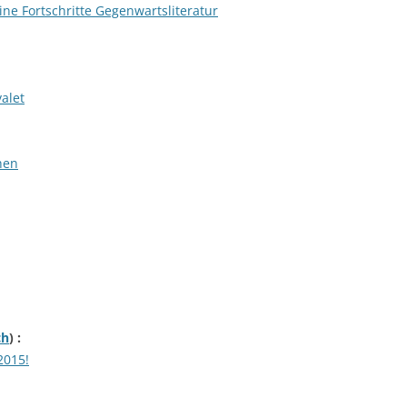
ne Fortschritte Gegenwartsliteratur
alet
hen
ch
) :
2015!