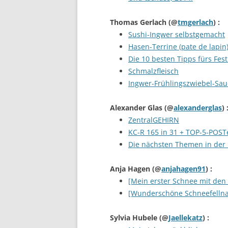
Thomas Gerlach
(@
tmgerlach
) :
Sushi-Ingwer selbstgemacht
Hasen-Terrine (pate de lapin
Die 10 besten Tipps fürs Fe
Schmalzfleisch
Ingwer-Frühlingszwiebel-Sau
Alexander Glas
(@
alexanderglas
) 
ZentralGEHIRN
KC-R 165 in 31 + TOP-5-POST
Die nächsten Themen in der 
Anja Hagen
(@
anjahagen91
) :
[Mein erster Schnee mit den 
[Wunderschöne Schneefelln
Sylvia Hubele
(@
Jaellekatz
) :