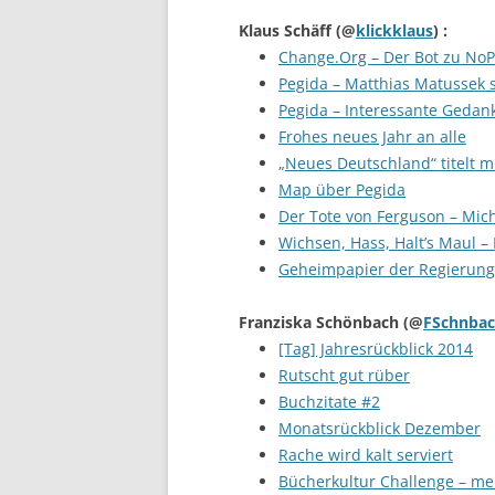
Klaus Schäff
(@
klickklaus
) :
Change.Org – Der Bot zu No
Pegida – Matthias Matussek s
Pegida – Interessante Gedan
Frohes neues Jahr an alle
„Neues Deutschland“ titelt m
Map über Pegida
Der Tote von Ferguson – Mic
Wichsen, Hass, Halt’s Maul –
Geheimpapier der Regierung 
Franziska Schönbach
(@
FSchnba
[Tag] Jahresrückblick 2014
Rutscht gut rüber
Buchzitate #2
Monatsrückblick Dezember
Rache wird kalt serviert
Bücherkultur Challenge – mei