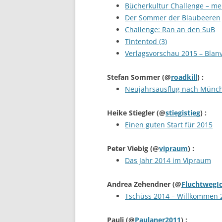
Bücherkultur Challenge – mei
Der Sommer der Blaubeeren
Challenge: Ran an den SuB
Tintentod (3)
Verlagsvorschau 2015 – Blanv
Stefan Sommer
(@
roadkill
) :
Neujahrsausflug nach Münc
Heike Stiegler
(@
stiegistieg
) :
Einen guten Start für 2015
Peter Viebig
(@
vipraum
) :
Das Jahr 2014 im Vipraum
Andrea Zehendner
(@
FluchtwegI
Tschüss 2014 – Willkommen 
Pauli
(@
Paulaner2011
) :