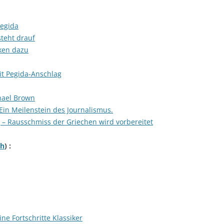
Pegida
teht drauf
ken dazu
it Pegida-Anschlag
hael Brown
 Ein Meilenstein des Journalismus.
– Rausschmiss der Griechen wird vorbereitet
ch
) :
ne Fortschritte Klassiker