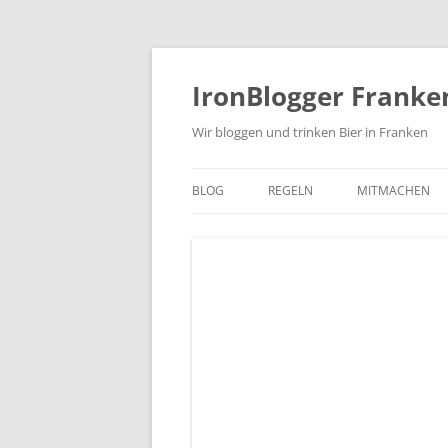
Zum
Inhalt
springen
IronBlogger Franke
Wir bloggen und trinken Bier in Franken
BLOG
REGELN
MITMACHEN