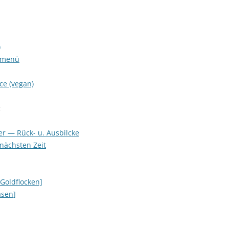
)
stmenü
ce (vegan)
:
er — Rück- u. Ausbilcke
nächsten Zeit
Goldflocken]
asen]