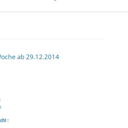
oche ab 29.12.2014
:
s
sch
) :