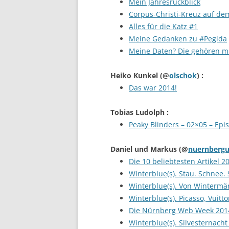
Mein Jahresrückblick
Corpus-Christi-Kreuz auf dem
Alles für die Katz #1
Meine Gedanken zu #Pegida
Meine Daten? Die gehören m
Heiko Kunkel
(@
olschok
) :
Das war 2014!
Tobias Ludolph
:
Peaky Blinders – 02×05 – Epi
Daniel und Markus
(@
nuernberg
Die 10 beliebtesten Artikel 2
Winterblue(s). Stau. Schnee. S
Winterblue(s). Von Wintermä
Winterblue(s). Picasso, Vuitt
Die Nürnberg Web Week 2014 
Winterblue(s). Silvesternacht