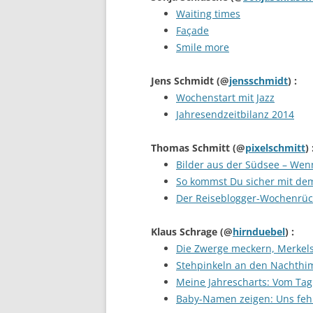
Waiting times
Façade
Smile more
Jens Schmidt
(@
jensschmidt
) :
Wochenstart mit Jazz
Jahresendzeitbilanz 2014
Thomas Schmitt
(@
pixelschmitt
) 
Bilder aus der Südsee – Wenn
So kommst Du sicher mit de
Der Reiseblogger-Wochenrück
Klaus Schrage
(@
hirnduebel
) :
Die Zwerge meckern, Merkels
Stehpinkeln an den Nachthi
Meine Jahrescharts: Vom Tag
Baby-Namen zeigen: Uns feh