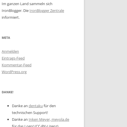
Im ganzen Land sammeln sich
IronBlogger. Die
IronBlogger Zentrale
informiert.
META
Anmelden
Eintrags-Feed
Kommentar-Feed
WordPress.org
DANKE!
Danke an
dentaku
für den
technischen Support!
Danke an
Inken Meyer, meyola.de
für das Logo! (CC-BY-Lizenz)