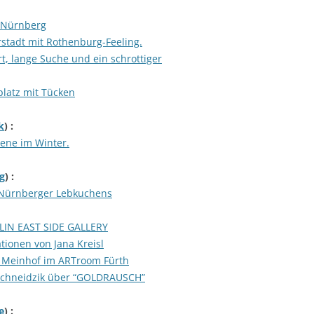
n Nürnberg
erstadt mit Rothenburg-Feeling.
rt, lange Suche und ein schrottiger
platz mit Tücken
k
) :
ene im Winter.
g
) :
s Nürnberger Lebkuchens
LIN EAST SIDE GALLERY
ationen von Jana Kreisl
e Meinhof im ARTroom Fürth
Schneidzik über “GOLDRAUSCH”
e
) :