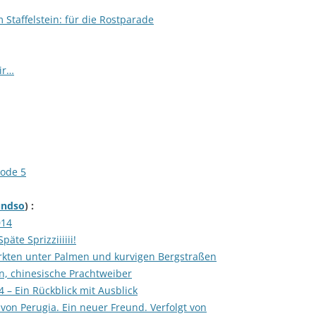
 Staffelstein: für die Rostparade
ir…
sode 5
undso
) :
014
päte Sprizziiiiii!
rkten unter Palmen und kurvigen Bergstraßen
on, chinesische Prachtweiber
– Ein Rückblick mit Ausblick
 von Perugia. Ein neuer Freund. Verfolgt von