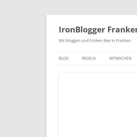
Zum
Inhalt
springen
IronBlogger Franke
Wir bloggen und trinken Bier in Franken
BLOG
REGELN
MITMACHEN