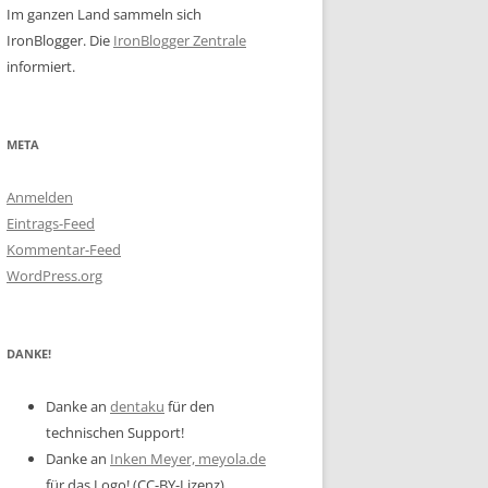
Im ganzen Land sammeln sich
IronBlogger. Die
IronBlogger Zentrale
informiert.
META
Anmelden
Eintrags-Feed
Kommentar-Feed
WordPress.org
DANKE!
Danke an
dentaku
für den
technischen Support!
Danke an
Inken Meyer, meyola.de
für das Logo! (CC-BY-Lizenz)