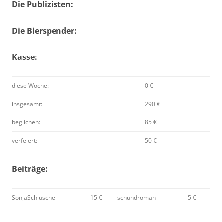
Die Publizisten:
Die Bierspender:
Kasse:
diese Woche:
0 €
insgesamt:
290 €
beglichen:
85 €
verfeiert:
50 €
Beiträge:
SonjaSchlusche
15 €
schundroman
5 €