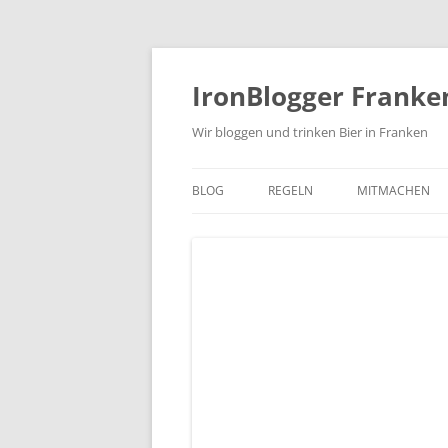
Zum
Inhalt
springen
IronBlogger Franke
Wir bloggen und trinken Bier in Franken
BLOG
REGELN
MITMACHEN