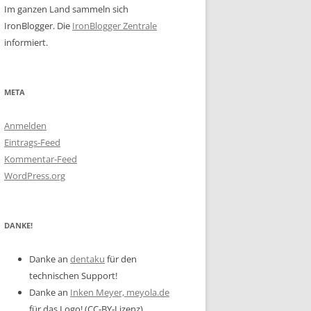
Im ganzen Land sammeln sich
IronBlogger. Die
IronBlogger Zentrale
informiert.
META
Anmelden
Eintrags-Feed
Kommentar-Feed
WordPress.org
DANKE!
Danke an
dentaku
für den
technischen Support!
Danke an
Inken Meyer, meyola.de
für das Logo! (CC-BY-Lizenz)