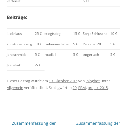
verfeiert:
50 €
Beiträge:
klickklaus
25 €
stiegistieg
15 €
SonjaSchlusche
10 €
kunstnuernberg
10 €
GeheimesLeben
5 €
Paulaner2011
5 €
jensschmidt
5 €
roadkill
5 €
tmgerlach
5 €
Jaellekatz
-5 €
Dieser Beitrag wurde am
19. Oktober 2015
von
iblogbot
unter
Allgemein
veröffentlicht. Schlagwörter:
20
,
FBM
,
projekt2015
.
Beitragsnavigation
←
Zusammenfassung der
Zusammenfassung der