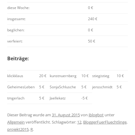
diese Woche:
0 €
insgesamt:
240 €
beglichen:
0 €
verfeiert:
50 €
Beiträge:
klickklaus
20 €
kunstnuernberg
10 €
stiegistieg
10 €
GeheimesLeben
5 €
SonjaSchlusche
5 €
jensschmidt
5 €
tmgerlach
5 €
Jaellekatz
-5 €
Dieser Beitrag wurde am
31. August 2015
von
iblogbot
unter
Allgemein
veröffentlicht. Schlagwörter:
12
,
BloggerFuerFluechtlinge
,
projekt2015
,
R
.