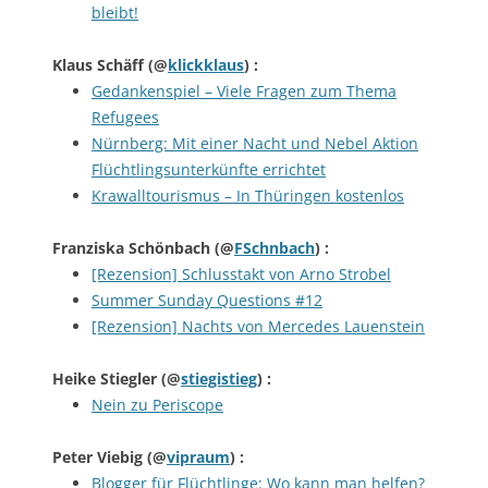
bleibt!
Klaus Schäff
(@
klickklaus
) :
Gedankenspiel – Viele Fragen zum Thema
Refugees
Nürnberg: Mit einer Nacht und Nebel Aktion
Flüchtlingsunterkünfte errichtet
Krawalltourismus – In Thüringen kostenlos
Franziska Schönbach
(@
FSchnbach
) :
[Rezension] Schlusstakt von Arno Strobel
Summer Sunday Questions #12
[Rezension] Nachts von Mercedes Lauenstein
Heike Stiegler
(@
stiegistieg
) :
Nein zu Periscope
Peter Viebig
(@
vipraum
) :
Blogger für Flüchtlinge: Wo kann man helfen?