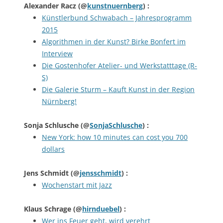
Alexander Racz
(@
kunstnuernberg
) :
Künstlerbund Schwabach – Jahresprogramm
2015
Algorithmen in der Kunst? Birke Bonfert im
Interview
Die Gostenhofer Atelier- und Werkstatttage (R-
S)
Die Galerie Sturm – Kauft Kunst in der Region
Nürnberg!
Sonja Schlusche
(@
SonjaSchlusche
) :
New York: how 10 minutes can cost you 700
dollars
Jens Schmidt
(@
jensschmidt
) :
Wochenstart mit Jazz
Klaus Schrage
(@
hirnduebel
) :
Wer ins Feuer geht, wird verehrt