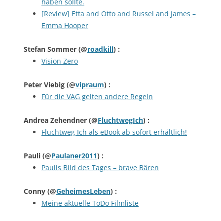
haben sollte.
[Review] Etta and Otto and Russel and James –
Emma Hooper
Stefan Sommer
(@
roadkill
) :
Vision Zero
Peter Viebig
(@
vipraum
) :
Für die VAG gelten andere Regeln
Andrea Zehendner
(@
FluchtwegIch
) :
Fluchtweg Ich als eBook ab sofort erhältlich!
Pauli
(@
Paulaner2011
) :
Paulis Bild des Tages – brave Bären
Conny
(@
GeheimesLeben
) :
Meine aktuelle ToDo Filmliste