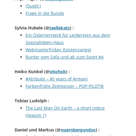
[Duett:]
Frage in die Runde
Sylvia Hubele
(@
Jaellekatz
) :
Ein Osterversteck für Leckereien aus dem
Spezialitäten-Haus
Webmasterfriday: Existenzangst
Runter vom Sofa und ab zum Sport #4
Heiko Kunkel
(@
olschok
) :
#Atribute – 40 years of Armani
Farbenfrohe Zeitmesser – POP-PILOT®
Tobias Ludolph
:
The Last Man On Earth – a short notice
(Season 1)
Daniel und Markus
(@
nuernbergundso
) :