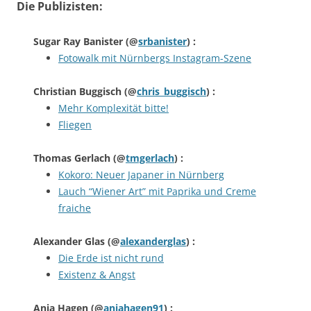
Die Publizisten:
Sugar Ray Banister
(@
srbanister
) :
Fotowalk mit Nürnbergs Instagram-Szene
Christian Buggisch
(@
chris_buggisch
) :
Mehr Komplexität bitte!
Fliegen
Thomas Gerlach
(@
tmgerlach
) :
Kokoro: Neuer Japaner in Nürnberg
Lauch “Wiener Art” mit Paprika und Creme
fraiche
Alexander Glas
(@
alexanderglas
) :
Die Erde ist nicht rund
Existenz & Angst
Anja Hagen
(@
anjahagen91
) :