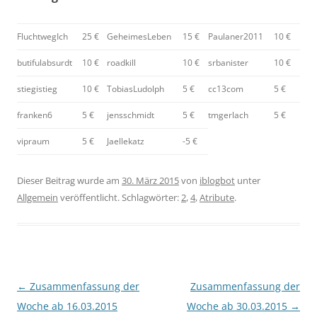
FluchtwegIch
25 €
GeheimesLeben
15 €
Paulaner2011
10 €
butifulabsurdt
10 €
roadkill
10 €
srbanister
10 €
stiegistieg
10 €
TobiasLudolph
5 €
cc13com
5 €
franken6
5 €
jensschmidt
5 €
tmgerlach
5 €
vipraum
5 €
Jaellekatz
-5 €
Dieser Beitrag wurde am
30. März 2015
von
iblogbot
unter
Allgemein
veröffentlicht. Schlagwörter:
2
,
4
,
Atribute
.
Beitragsnavigation
←
Zusammenfassung der
Zusammenfassung der
Woche ab 16.03.2015
Woche ab 30.03.2015
→